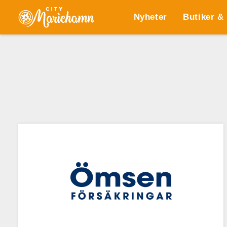
Nyheter
Butiker &
Alla
Kategori
ÅLANDS ÖMSESIDIGA
FÖRSÄKRINGSBOLAG
https://www.omsen.ax