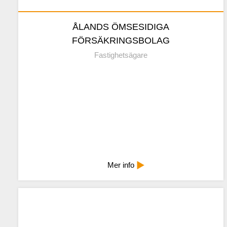
ÅLANDS ÖMSESIDIGA
Kontaktuppgifter
FÖRSÄKRINGSBOLAG
Fastighetsägare
Mindre info
Mer info
ALANDIA FÖRSÄKRING