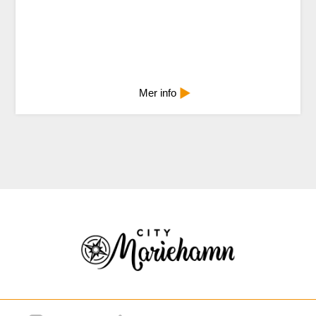
Mindre info
Mer info
ariehamn