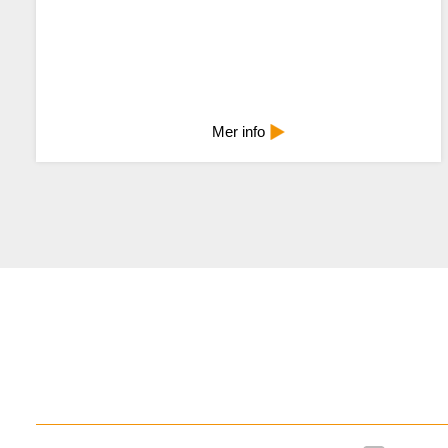
Mindre info
Mer info
Citym