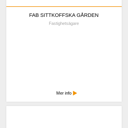
FAB SITTKOFFSKA GÅRDEN
Fastighetsägare
Mindre info
Mer info
FAB TORGGATAN 4