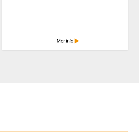
Mindre info
Mer info