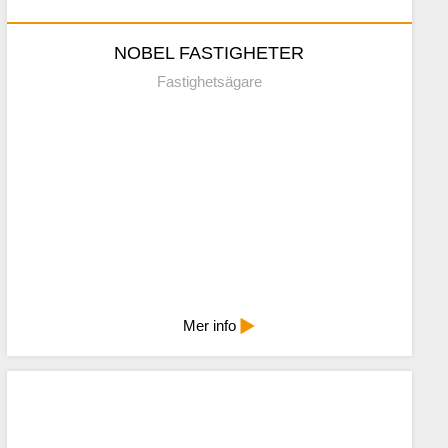
NOBEL FASTIGHETER
Fastighetsägare
Mindre info
Mer info
ÅLANDS TIDNINGS TRYCKERI, ÅTT