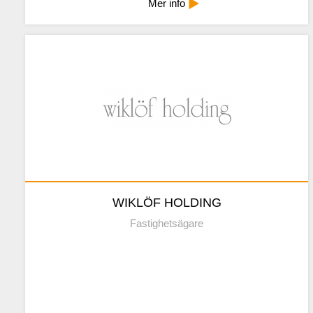
Mindre info
Mer info
WIKLÖF HOLDING
https://www.wiklofholding.fi
WIKLÖF HOLDING
Kontaktuppgifter
Fastighetsägare