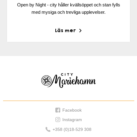
Open by Night - city håller kvällsöppet och stan fylls
med mysiga och trevliga upplevelser.
Läs mer
Citymariehamn
Facebook
Instagram
+358 (0)18-529 308