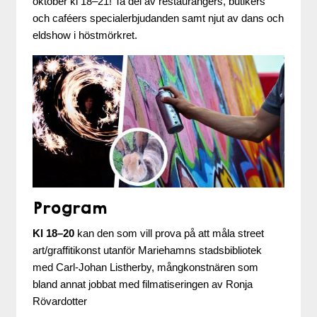
oktober kl 18–21! Ta del av restaurangers, butikers
och caféers specialerbjudanden samt njut av dans och
eldshow i höstmörkret.
Program
Kl 18–20
kan den som vill prova på att måla street
art/graffitikonst utanför Mariehamns stadsbibliotek
med Carl-Johan Listherby, mångkonstnären som
bland annat jobbat med filmatiseringen av Ronja
Rövardotter