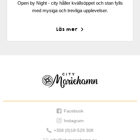
Open by Night - city håller kvällsöppet och stan fylls
med mysiga och trevliga upplevelser.
Läs mer
Citymariehamn
Facebook
Instagram
+358 (0)18-529 308